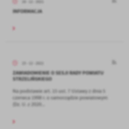
16 - 12 - 2021
INFORMACJA
15 - 12 - 2021
ZAWIADOMIENIE O SESJI RADY POWIATU
STRZELIŃSKIEGO
Na podstawie art. 15 ust. 7 Ustawy z dnia 5
czerwca 1998 r. o samorządzie powiatowym
(Dz. U. z 2020...