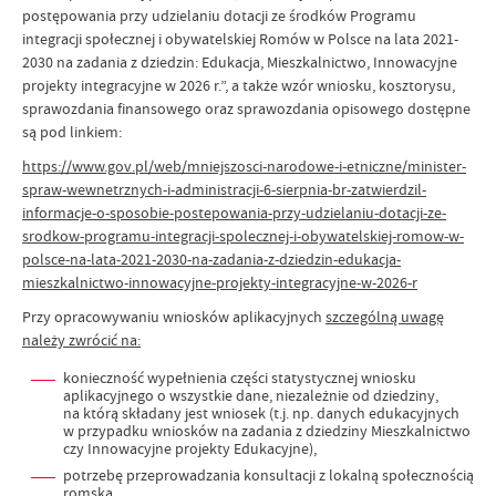
postępowania przy udzielaniu dotacji ze środków Programu
integracji społecznej i obywatelskiej Romów w Polsce na lata 2021-
2030 na zadania z dziedzin: Edukacja, Mieszkalnictwo, Innowacyjne
projekty integracyjne w 2026 r.”, a także wzór wniosku, kosztorysu,
sprawozdania finansowego oraz sprawozdania opisowego dostępne
są pod linkiem:
https://www.gov.pl/web/mniejszosci-narodowe-i-etniczne/minister-
spraw-wewnetrznych-i-administracji-6-sierpnia-br-zatwierdzil-
informacje-o-sposobie-postepowania-przy-udzielaniu-dotacji-ze-
srodkow-programu-integracji-spolecznej-i-obywatelskiej-romow-w-
polsce-na-lata-2021-2030-na-zadania-z-dziedzin-edukacja-
mieszkalnictwo-innowacyjne-projekty-integracyjne-w-2026-r
Przy opracowywaniu wniosków aplikacyjnych
szczególną uwagę
należy zwrócić na:
konieczność wypełnienia części statystycznej wniosku
aplikacyjnego o wszystkie dane, niezależnie od dziedziny,
na którą składany jest wniosek (t.j. np. danych edukacyjnych
w przypadku wniosków na zadania z dziedziny Mieszkalnictwo
czy Innowacyjne projekty Edukacyjne),
potrzebę przeprowadzania konsultacji z lokalną społecznością
romską.