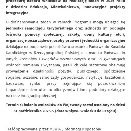
procedurę naboru wniosków na realizację zadań w 2026 roku
z dziedzin: Edukacja, Mieszkalnictwo, Innowacyjne projekty
integracyjne.
O dofinansowanie zadań w ramach Programu mogą ubiegać się
jednostki samorządu terytorialnego
oraz jednostki im podległe
(
ośrodki pomocy społecznej, szkoły, domy kultury etc.),
organizacje pozarządowe, osoby prawne i jednostki organizacyjne
działające na podstawie przepisów o stosunku Państwa do Kościoła
Katolickiego w Rzeczypospolitej Polskiej, o stosunku Państwa do
innych kościołów i związków wyznaniowych oraz o gwarancjach
wolności sumienia i wyznania, jeżeli ich cele statutowe obejmują
prowadzenie działalności pożytku publicznego, spółdzielnie
socjalne, uczelnie, samorządy gospodarcze, instytucje: kształcenia,
badawcze, rynku pracy, zajmujące się poszukiwaniem
i upamiętnieniem ofiar totalitaryzmów i inne podmioty działające
na rzecz integracji społecznej.
Termin składania wniosków do Wojewody został ustalony na dzień
31 października 2025 r. (data wpływu wniosku do urzędu).
Treść opracowanej przez MSWiA „Informacji o sposobie