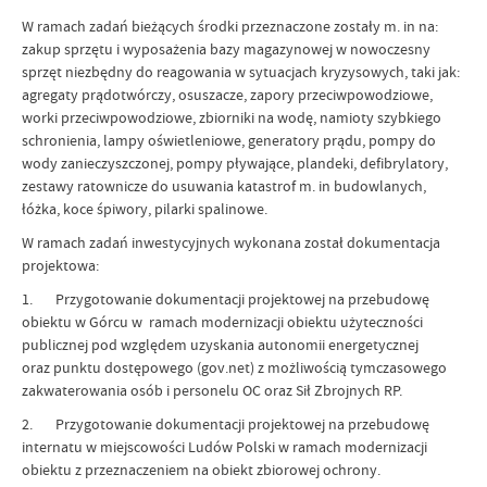
W ramach zadań bieżących środki przeznaczone zostały m. in na:
zakup sprzętu i wyposażenia bazy magazynowej w nowoczesny
sprzęt niezbędny do reagowania w sytuacjach kryzysowych, taki jak:
agregaty prądotwórczy, osuszacze, zapory przeciwpowodziowe,
worki przeciwpowodziowe, zbiorniki na wodę, namioty szybkiego
schronienia, lampy oświetleniowe, generatory prądu, pompy do
wody zanieczyszczonej, pompy pływające, plandeki, defibrylatory,
zestawy ratownicze do usuwania katastrof m. in budowlanych,
łóżka, koce śpiwory, pilarki spalinowe.
W ramach zadań inwestycyjnych wykonana został dokumentacja
projektowa:
1. Przygotowanie dokumentacji projektowej na przebudowę
obiektu w Górcu w ramach modernizacji obiektu użyteczności
publicznej pod względem uzyskania autonomii energetycznej
oraz punktu dostępowego (gov.net) z możliwością tymczasowego
zakwaterowania osób i personelu OC oraz Sił Zbrojnych RP.
2. Przygotowanie dokumentacji projektowej na przebudowę
internatu w miejscowości Ludów Polski w ramach modernizacji
obiektu z przeznaczeniem na obiekt zbiorowej ochrony.